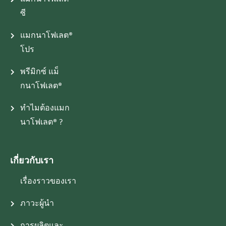
ซี
แมกนาโฟเลต®
โปร
พรีมิกซ์ แม็
กนาโฟเลต®
ทำไมต้องแมก
นาโฟเลต® ?
เกี่ยวกับเรา
เรื่องราวของเรา
ภาวะผู้นำ